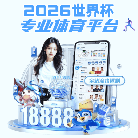
立即注册
协议目录
1. 接受条款
2. 账户规则
3. 服务内容
4. 用户行为
5. 知识产权
6. 服务终止
7. 免责声明
8. 法律适用
9. 联系我们