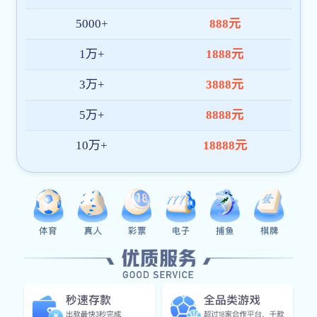
平台不对因网络问题、第三方系统故障等引发的内容偏差或使用
后果承担责任。
8. 法律适用
本协议适用中华人民共和国法律，争议将提交至平台所在地法院
依法处理。
9. 联系我们
如有任何疑问或建议，请联系邮箱：
support@hallandgisilaw.com。
荣誉与成就