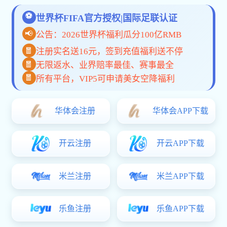
用户协议
1. 接受条款
用户在注册、登录或使用九游体育平台服务时，即表示已阅读、
理解并同意遵守本协议所有内容。
2. 账户规则
用户须提供真实有效资料注册账户，并对账户操作行为负责，包
括浏览、互动及数据使用。
3. 服务内容
平台提供九游体育(NineGameSports)官方网站相关内容服务，
包括赛事动态、数据查询、图文资讯等，服务范围会随平台更新
适时调整。