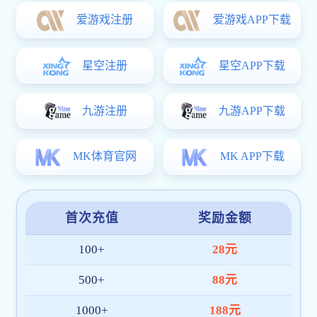
4. 用户行为
禁止用户发布违法信息、扰乱系统运行、侵犯他人权利或进行未
授权营销行为。
5. 知识产权
平台内所有内容归属平台或授权方所有，未经允许不得以任何形
式使用或传播。
6. 服务终止
若用户违反协议条款，平台有权中止或终止账户使用，且无需提
前通知。
7. 免责声明