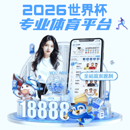
立即注册
九游体育
官网 · 权威体
育数据平台
九游体育 OFFICIAL WEBSITE
自2022年创立以来，
九游体育
致力于为用户提供包括
NBA、英超、欧洲杯、LPL在内的热门赛事直播与数据
服务，广受用户信赖。
立即下载九游体育APP