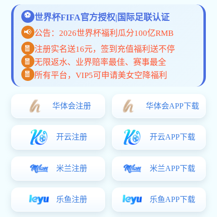
首页
/
体育快讯
/ 正文