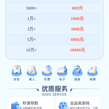
阐述对未来比赛的展望。这些因素共同构成了团队在
竞争中取得成功的关键。
1、自信与谨慎之间的平衡
在体育竞技中，自信心是球员发挥出色的重要因素。
然而，过于自信则可能导致懈怠，这在高水平比赛中
是致命的。詹金斯通过他的言论提醒队员们，要保持
清醒头脑，不被眼前的优势冲昏头脑。他认为，即使
领先，也不能放松警惕，每一场比赛都需要认真对
待。
这种看似矛盾的信息实际上反映了一个成熟球队所必
需具备的心理素质。在面对外界质疑时，詹金斯选择
用正面的态度来引导球员，不仅展示了他的领导力，
也为球队树立了一种积极向上的氛围。他深知，在系