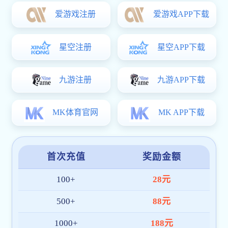
2026-06-04 20:42
64 次阅读
米切尔谈球队失利后的反思与团结交流的
重要性
在体育竞技中，失败是常有的事情，而如何面对失利
则是每个运动员和团队所必须经历的考验。米切尔作
为一名优秀的篮球运动员，在球队遭遇失利后，分享
了他对反思与团结交流重要性的看法。这篇文章将从
四个方面详细探讨米切尔的观点，包括反思的重要
性、沟通的必要性、团队凝聚力的提升以及积极心态
的培养。通过这些阐述，我们可以更深入理解在逆境