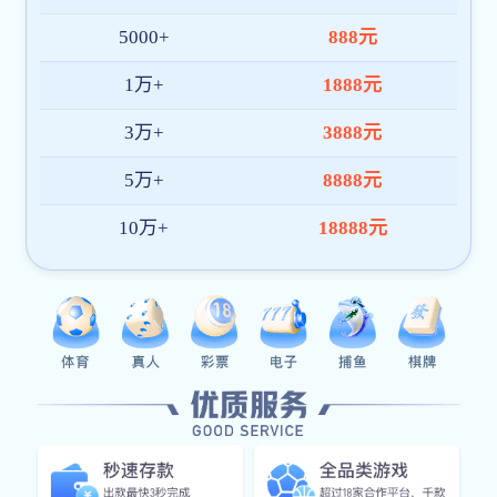
中如何通过反思和沟通来实现自我成长，以及促进团
队向前发展的力量。
1、反思的重要性
在比赛结束后，第一步就是要进行深刻的反思。米切
尔认为，失利并不是终点，而是一个学习和成长的机
会。每一次失败都能为球员提供宝贵的数据与经验，
可以帮助他们识别出自身不足之处，从而针对性地进
行改进。
具体来说，反思可以帮助球员检视个人表现及其对整
体战术执行的影响。在失利后的复盘中，各种技术细
节和战术安排都会被重新审视，这不仅能让球员意识
到自己的错误，还能在今后的训练中加以纠正。
此外，通过集体反思，整个球队能够形成共识，并找